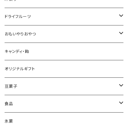
ブラウニー
干し芋
フィナンシェ
ふと食べたくなるおやつ
オートミール
ゼリー
ドライフルーツ
ペクチンゼリー
オートミールクッキー
キャンディ・色どり飴
アーモンド・ミックスナッツ
おもいやりおやつ
チョコレート
ドライ納豆
キャンディ・飴
オリジナルギフト
豆菓子
駄菓子
食品
ホームパーティー食材
氷菓