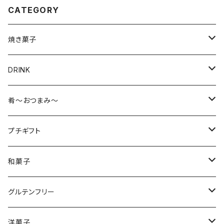
CATEGORY
焼き菓子
美味しいグルテンフリー
DRINK
抹茶
お茶・抹茶
肴～おつまみ～
材料
材料
タルト
珈琲
海鮮珍味
プチギフト
フロランタン
紅茶
チーズ
飲料・お茶
和菓子
バウムクーヘン
煎餅
グルテンフリー
ふと食べたくなるおやつ
干し芋
焼き菓子・クッキー
洋菓子