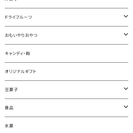
ブラウニー
干し芋
フィナンシェ
ふと食べたくなるおやつ
オートミール
ゼリー
ドライフルーツ
ペクチンゼリー
オートミールクッキー
キャンディ・色どり飴
アーモンド・ミックスナッツ
おもいやりおやつ
チョコレート
ドライ納豆
キャンディ・飴
オリジナルギフト
豆菓子
駄菓子
食品
ホームパーティー食材
氷菓