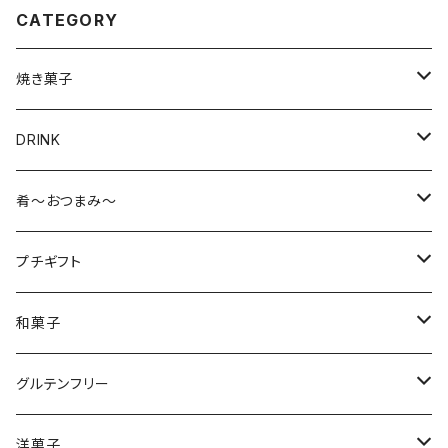
CATEGORY
焼き菓子
美味しいグルテンフリー
DRINK
抹茶
お茶・抹茶
肴～おつまみ～
材料
材料
タルト
珈琲
海鮮珍味
プチギフト
フロランタン
紅茶
チーズ
飲料・お茶
和菓子
バウムクーヘン
煎餅
グルテンフリー
ふと食べたくなるおやつ
干し芋
焼き菓子・クッキー
洋菓子