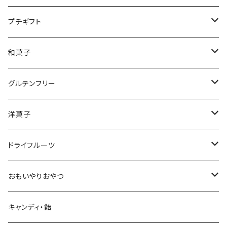
材料
材料
タルト
珈琲
海鮮珍味
プチギフト
フロランタン
紅茶
チーズ
飲料・お茶
和菓子
バウムクーヘン
煎餅
グルテンフリー
ふと食べたくなるおやつ
干し芋
焼き菓子・クッキー
洋菓子
ブラウニー
干し芋
フィナンシェ
ふと食べたくなるおやつ
オートミール
ゼリー
ドライフルーツ
ペクチンゼリー
オートミールクッキー
キャンディ・色どり飴
アーモンド・ミックスナッツ
おもいやりおやつ
チョコレート
ドライ納豆
キャンディ・飴