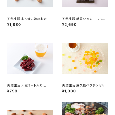
天然生活 おつまみ鶏皮わさび
天然生活 糖質55%OFFワッフ
風味 国産 おつまみ 珍味 チップ
ル (15個) プレーン味
¥1,880
¥2,690
ス パリパリ カリカリ 揚げ (200
g) SM00011028
天然生活 大豆ミート入りカルパ
天然生活 屋久島ペクチンゼリー
ス （200g） 無選別 大豆肉 ソイ
(500g)パッションフルーツ・ た
¥798
¥1,980
ミート おつまみ おやつ 国内製
んかん・ すもも 3種
造 (200g) SM00010567