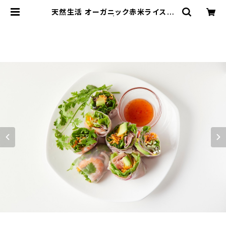
天然生活 オーガニック赤米ライスペ
ーパー (200g) | okashiworld