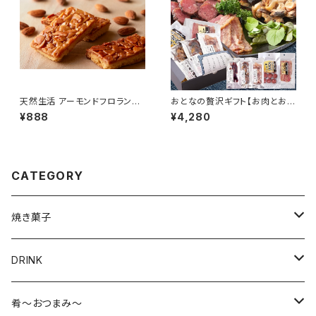
天然生活 アーモンドフロランタ
おとなの贅沢ギフト【お肉とおさ
ン (6個)
かな】食べ比べ5種 SM000111
¥888
¥4,280
82
CATEGORY
焼き菓子
美味しいグルテンフリー
DRINK
抹茶
お茶・抹茶
肴～おつまみ～