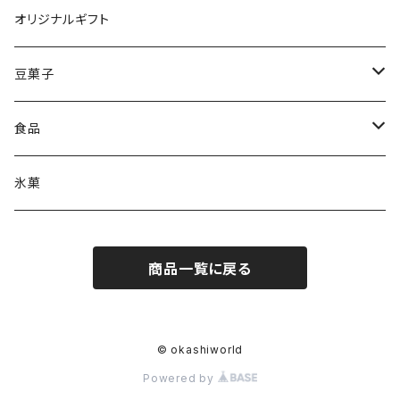
オリジナルギフト
豆菓子
駄菓子
食品
ホームパーティー食材
氷菓
商品一覧に戻る
© okashiworld
Powered by